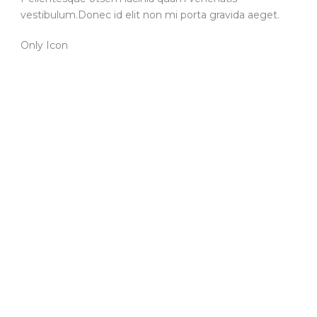
vestibulum.Donec id elit non mi porta gravida aeget.
Only Icon