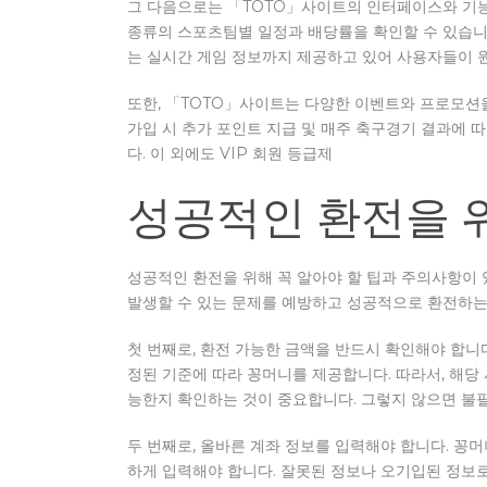
그 다음으로는 「TOTO」사이트의 인터페이스와 기능
종류의 스포츠팀별 일정과 배당률을 확인할 수 있습니
는 실시간 게임 정보까지 제공하고 있어 사용자들이 원
또한, 「TOTO」사이트는 다양한 이벤트와 프로모션을
가입 시 추가 포인트 지급 및 매주 축구경기 결과에 따
다. 이 외에도 VIP 회원 등급제
성공적인 환전을 
성공적인 환전을 위해 꼭 알아야 할 팁과 주의사항이
발생할 수 있는 문제를 예방하고 성공적으로 환전하는
첫 번째로, 환전 가능한 금액을 반드시 확인해야 합
정된 기준에 따라 꽁머니를 제공합니다. 따라서, 해당
능한지 확인하는 것이 중요합니다. 그렇지 않으면 불필
두 번째로, 올바른 계좌 정보를 입력해야 합니다. 꽁
하게 입력해야 합니다. 잘못된 정보나 오기입된 정보로 