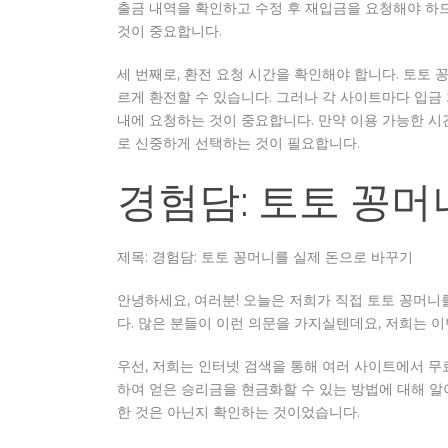
출금 내역을 확인하고 수정 후 재입금을 요청해야 하
것이 중요합니다.
세 번째로, 환전 요청 시간을 확인해야 합니다. 토토
르게 환전할 수 있습니다. 그러나 각 사이트마다 입금
내에 요청하는 것이 중요합니다. 만약 이용 가능한 시
로 신중하게 선택하는 것이 필요합니다.
경험담: 토토 꽁머
제목: 경험담: 토토 꽁머니를 실제 돈으로 바꾸기
안녕하세요, 여러분! 오늘은 저희가 직접 토토 꽁머니
다. 많은 분들이 이런 의문을 가지실텐데요, 저희는 
우선, 저희는 인터넷 검색을 통해 여러 사이트에서 
하여 얻은 승리금을 현금화할 수 있는 방법에 대해 
한 것은 아닌지 확인하는 것이었습니다.