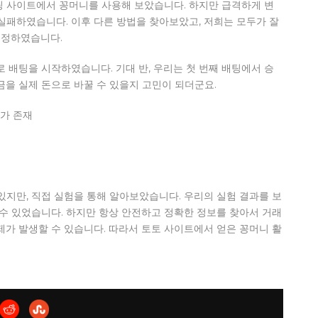
팅 사이트에서 꽁머니를 사용해 보았습니다. 하지만 급격하게 변
실패하였습니다. 이후 다른 방법을 찾아보았고, 저희는 모두가 잘
결정하였습니다.
 배팅을 시작하였습니다. 기대 반, 우리는 첫 번째 배팅에서 승
금을 실제 돈으로 바꿀 수 있을지 고민이 되더군요.
가 존재
있지만, 직접 실험을 통해 알아보았습니다. 우리의 실험 결과를 보
 수 있었습니다. 하지만 항상 안전하고 정확한 정보를 찾아서 거래
제가 발생할 수 있습니다. 따라서 토토 사이트에서 얻은 꽁머니 활