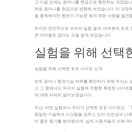
그 다음 단계는 꽁머니를 현금으로 환전하는 과정입니
제로 꽁머니를 현금으로 변환해 보았습니다. 이 과정
을 충족해야만 환전이 가능한 등의 제한 사항을 발견할
하지만 전반적으로 우리의 실험 결과, 대부분의 토토
큰 어려움은 없다는 것을 알게 되었습니다.
실험을 위해 선택
실험을 위해 선택한 토토 사이트 소개
토토 꽁머니 환전가능 여부를 확인하기 위해 우리는 
고 그 중에서도 우리의 실험에 적합한 특정한 사이트
에 대해 자세히 알아보겠습니다.
우선, 이번 실험에서 우리가 선택한 토토 사이트는 「
동일한 기술력과 시스템을 갖추고 있어 안전성과 신뢰
터 좋은 평가를 받아왔으며, 실제 사용자들의 리뷰 역