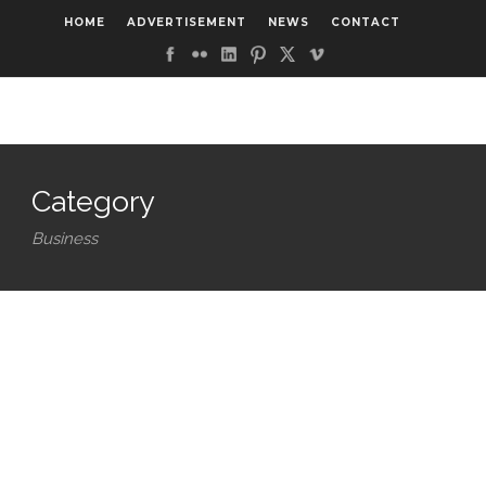
HOME
ADVERTISEMENT
NEWS
CONTACT
Category
BUSINESS
Business
주소모음 사이트의 해외 사례와 국내 상황 비교:
BUSINESS
실전 활용법과 핵심 개념 정리
주소모음 사이트: 다양한 온라인 리소스를 한눈에
28 4월 2026
/
Jacob Phillips
/
Comments are Off
정리하는 스마트한 방법
BUSINESS
BUSINESS
20 4월 2026
/
Jacob Phillips
/
Comments are Off
빠른티비에서 중계보다 더 유용한 기능 5가지
카지노API 업계에서 와일드홀덤이 독보적인 이
19 1월 2026
/
Jacob Phillips
/
Comments are Off
유
BUSINESS
14 1월 2026
/
Jacob Phillips
/
Comments are Off
안전 토토사이트를 구별하는 가장 현실적인 방법
BUSINESS
BUSINESS
08 1월 2026
/
Jacob Phillips
/
Comments are Off
토토제국 구직 게시판 활동 전략
고화질 축구 중계는 역시 CU-TV! (EPL, 라리가,
30 12월 2025
/
Jacob Phillips
/
Comments are Off